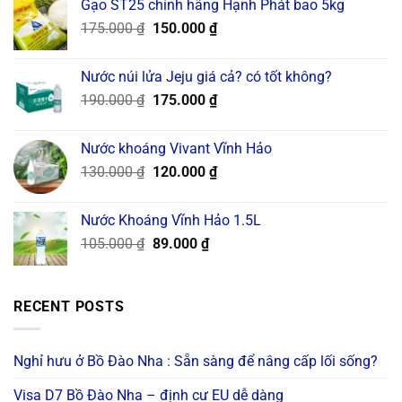
Gạo ST25 chính hãng Hạnh Phát bao 5kg
was:
is:
Original
Current
175.000
₫
250.000 ₫.
150.000
₫
220.000 ₫.
price
price
was:
is:
Nước núi lửa Jeju giá cả? có tốt không?
175.000 ₫.
150.000 ₫.
Original
Current
190.000
₫
175.000
₫
price
price
was:
is:
Nước khoáng Vivant Vĩnh Hảo
190.000 ₫.
175.000 ₫.
Original
Current
130.000
₫
120.000
₫
price
price
was:
is:
Nước Khoáng Vĩnh Hảo 1.5L
130.000 ₫.
120.000 ₫.
Original
Current
105.000
₫
89.000
₫
price
price
was:
is:
105.000 ₫.
89.000 ₫.
RECENT POSTS
Nghỉ hưu ở Bồ Đào Nha : Sẵn sàng để nâng cấp lối sống?
Visa D7 Bồ Đào Nha – định cư EU dễ dàng