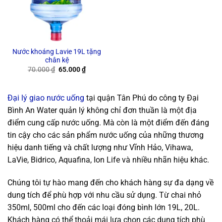
Nước khoáng Lavie 19L tặng
chân kệ
Original
Current
70.000
₫
65.000
₫
price
price
was:
is:
70.000 ₫.
65.000 ₫.
Đại lý giao nước uống
tại quận Tân Phú do công ty Đại
Bình An Water quản lý không chỉ đơn thuần là một địa
điểm cung cấp nước uống. Mà còn là một điểm đến đáng
tin cậy cho các sản phẩm nước uống của những thương
hiệu danh tiếng và chất lượng như Vĩnh Hảo, Vihawa,
LaVie, Bidrico, Aquafina, Ion Life và nhiều nhãn hiệu khác.
Chúng tôi tự hào mang đến cho khách hàng sự đa dạng về
dung tích để phù hợp với nhu cầu sử dụng. Từ chai nhỏ
350ml, 500ml cho đến các loại đóng bình lớn 19L, 20L.
Khách hàng có thể thoải mái lựa chọn các dung tích phù