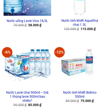
Nước tinh khiết Aquafina
Nước uống Lavie Viva 18,5L
chai 1.5L
Original
Current
70.000
₫
58.000
₫
price
price
Original
Current
120.000
₫
115.000
₫
was:
is:
price
price
70.000 ₫.
58.000 ₫.
was:
is:
120.000 ₫.
115.000
-6%
-12%
Nước Lavie chai 500ml – Giá
Nước tinh khiết Bidrico
1 thùng lavie 500ml bao
500ml
nhiêu?
Original
Current
85.000
₫
75.000
₫
price
price
Original
Current
90.000
₫
85.000
₫
was:
is: