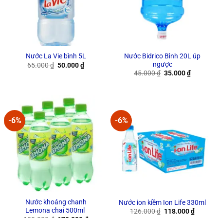
Nước Bidrico Bình 20L úp
Nước La Vie bình 5L
ngược
Original
Current
65.000
₫
50.000
₫
price
price
Original
Current
45.000
₫
35.000
₫
was:
is:
price
price
65.000 ₫.
50.000 ₫.
was:
is:
45.000 ₫.
35.000 ₫
-6%
-6%
Nước khoáng chanh
Nước ion kiềm Ion Life 330ml
Lemona chai 500ml
Original
Current
126.000
₫
118.000
₫
price
price