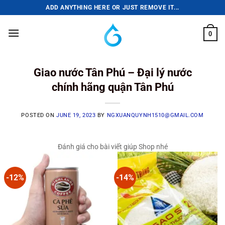
Skip
ADD ANYTHING HERE OR JUST REMOVE IT...
to
content
0
Giao nước Tân Phú – Đại lý nước
chính hãng quận Tân Phú
POSTED ON
JUNE 19, 2023
BY
NGXUANQUYNH1510@GMAIL.COM
Đánh giá cho bài viết giúp Shop nhé
-12%
-14%