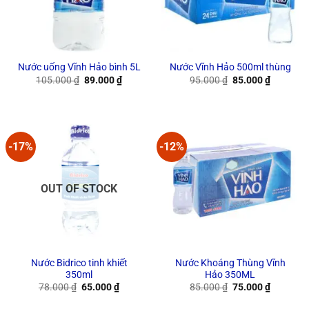
Nước uống Vĩnh Hảo bình 5L
Nước Vĩnh Hảo 500ml thùng
Original
Current
Original
Current
105.000
₫
89.000
₫
95.000
₫
85.000
₫
price
price
price
price
was:
is:
was:
is:
105.000 ₫.
89.000 ₫.
95.000 ₫.
85.000 ₫
-17%
-12%
OUT OF STOCK
Nước Bidrico tinh khiết
Nước Khoáng Thùng Vĩnh
350ml
Hảo 350ML
Original
Current
Original
Current
78.000
₫
65.000
₫
85.000
₫
75.000
₫
price
price
price
price
was:
is:
was:
is: