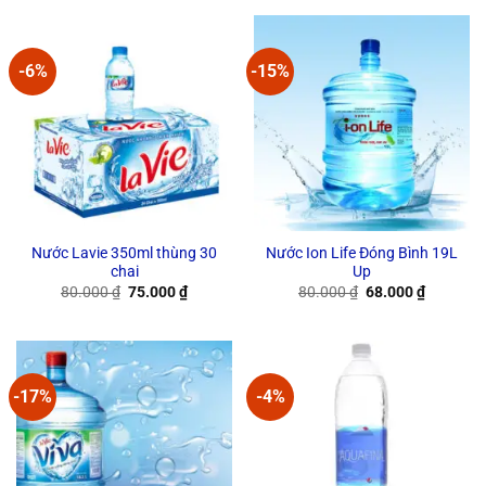
78.000 ₫.
65.000 ₫.
85.000 ₫.
75.000 ₫
-6%
-15%
Nước Lavie 350ml thùng 30
Nước Ion Life Đóng Bình 19L
chai
Up
Original
Current
Original
Current
80.000
₫
75.000
₫
80.000
₫
68.000
₫
price
price
price
price
was:
is:
was:
is:
80.000 ₫.
75.000 ₫.
80.000 ₫.
68.000 ₫
-17%
-4%