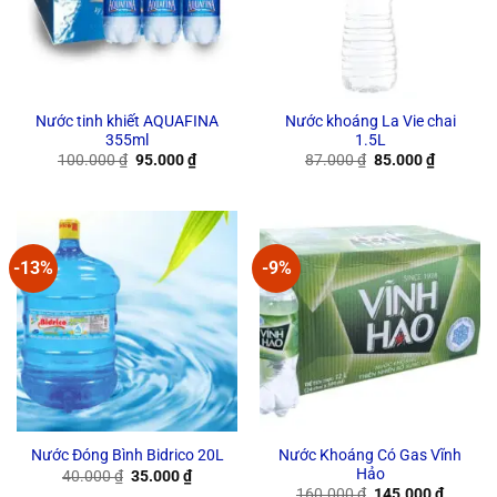
Nước tinh khiết AQUAFINA
Nước khoáng La Vie chai
355ml
1.5L
Original
Current
Original
Current
100.000
₫
95.000
₫
87.000
₫
85.000
₫
price
price
price
price
was:
is:
was:
is:
100.000 ₫.
95.000 ₫.
87.000 ₫.
85.000 ₫
-13%
-9%
Nước Khoáng Có Gas Vĩnh
Nước Đóng Bình Bidrico 20L
Hảo
Original
Current
40.000
₫
35.000
₫
price
price
Original
Current
160.000
₫
145.000
₫