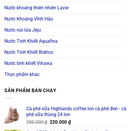
Nước khoáng thiên nhiên Lavie
Nước Khoáng Vĩnh Hảo
Nước núi lửa Jeju
Nước Tinh Khiết Aquafina
Nước Tinh Khiết Bidrico
Nước tinh khiết Vihawa
Thực phẩm khác
SẢN PHẨM BÁN CHẠY
Cà phê sữa Highlands coffee lon cà phê đen - cà
phê sữa thùng 24 lon
Original
Current
250.000
₫
220.000
₫
price
price