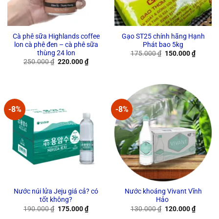
Cà phê sữa Highlands coffee
Gạo ST25 chính hãng Hạnh
lon cà phê đen – cà phê sữa
Phát bao 5kg
thùng 24 lon
Original
Current
175.000
₫
150.000
₫
price
price
Original
Current
250.000
₫
220.000
₫
was:
is:
price
price
175.000 ₫.
150.000
was:
is:
250.000 ₫.
220.000 ₫.
-8%
-8%
Nước núi lửa Jeju giá cả? có
Nước khoáng Vivant Vĩnh
tốt không?
Hảo
Original
Current
Original
Current
190.000
₫
175.000
₫
130.000
₫
120.000
₫
price
price
price
price