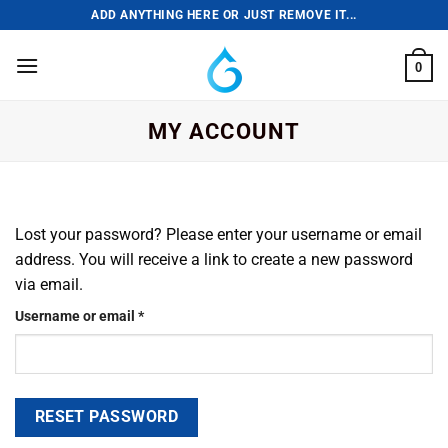
Skip
ADD ANYTHING HERE OR JUST REMOVE IT...
to
content
0
MY ACCOUNT
Lost your password? Please enter your username or email
address. You will receive a link to create a new password
via email.
Required
Username or email
*
RESET PASSWORD