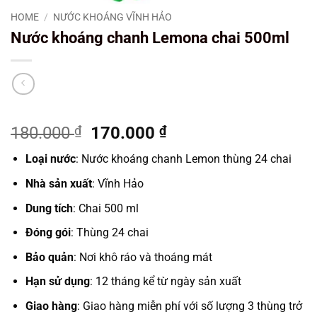
HOME
/
NƯỚC KHOÁNG VĨNH HẢO
Nước khoáng chanh Lemona chai 500ml
Original
Current
180.000
₫
170.000
₫
price
price
Loại nước
: Nước khoáng chanh Lemon thùng 24 chai
was:
is:
180.000 ₫.
170.000 ₫.
Nhà sản xuất
: Vĩnh Hảo
Dung tích
: Chai 500 ml
Đóng gói
: Thùng 24 chai
Bảo quản
: Nơi khô ráo và thoáng mát
Hạn sử dụng
: 12 tháng kể từ ngày sản xuất
Giao hàng
: Giao hàng miễn phí với số lượng 3 thùng trở