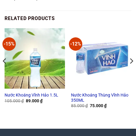
RELATED PRODUCTS
-15%
-12%
Nước Khoáng Thùng Vĩnh Hảo
Nước Khoáng Vĩnh Hảo 1.5L
350ML
Original
Current
105.000
₫
89.000
₫
price
price
Original
Current
85.000
₫
75.000
₫
was:
is:
price
price
105.000 ₫.
89.000 ₫.
was:
is:
85.000 ₫.
75.000 ₫.