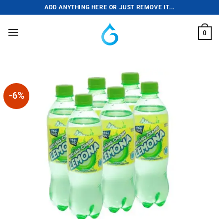
Skip
ADD ANYTHING HERE OR JUST REMOVE IT...
to
content
0
-6%