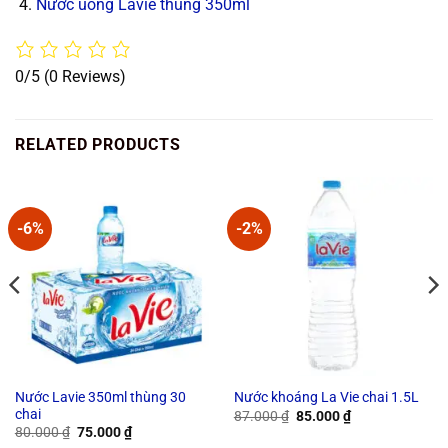
Nước uống Lavie thùng 350ml
0/5
(0 Reviews)
RELATED PRODUCTS
-6%
-2%
Nước Lavie 350ml thùng 30
Nước khoáng La Vie chai 1.5L
chai
Original
Current
87.000
₫
85.000
₫
price
price
Original
Current
80.000
₫
75.000
₫
was:
is:
price
price