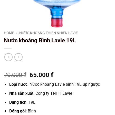
HOME
/
NƯỚC KHOÁNG THIÊN NHIÊN LAVIE
Nước khoáng Bình Lavie 19L
Original
Current
70.000
₫
65.000
₫
price
price
Loại nước
: Nước khoáng Lavie bình 19L up ngược
was:
is:
70.000 ₫.
65.000 ₫.
Nhà sản xuất
: Công ty TNHH Lavie
Dung tích
: 19L
Đóng gói
: Bình