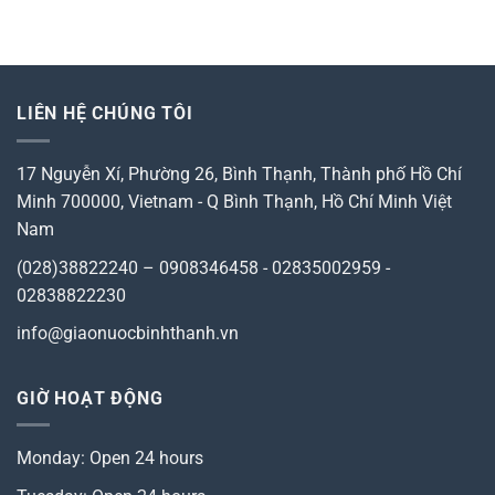
87.000 ₫.
85.000 ₫.
was:
is:
80.000 ₫.
75.000 ₫.
LIÊN HỆ CHÚNG TÔI
17 Nguyễn Xí, Phường 26, Bình Thạnh, Thành phố Hồ Chí
Minh 700000, Vietnam
-
Q Bình Thạnh, Hồ Chí Minh
Việt
Nam
(028)38822240 – 0908346458 - 02835002959 -
02838822230
info@giaonuocbinhthanh.vn
GIỜ HOẠT ĐỘNG
Monday: Open 24 hours