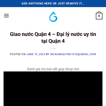
Skip
ADD ANYTHING HERE OR JUST REMOVE IT...
to
content
0
Giao nước Quận 4 – Đại lý nước uy tín
tại Quận 4
POSTED ON
JUNE 19, 2023
BY
NGXUANQUYNH1510@GMAIL.COM
Đánh giá cho bài viết giúp Shop nhé