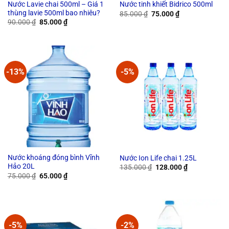
Nước Lavie chai 500ml – Giá 1
Nước tinh khiết Bidrico 500ml
thùng lavie 500ml bao nhiêu?
Original
Current
85.000
₫
75.000
₫
price
price
Original
Current
90.000
₫
85.000
₫
was:
is:
price
price
85.000 ₫.
75.000 ₫.
was:
is:
90.000 ₫.
85.000 ₫.
-13%
-5%
Nước khoáng đóng bình Vĩnh
Nước Ion Life chai 1.25L
Hảo 20L
Original
Current
135.000
₫
128.000
₫
price
price
Original
Current
75.000
₫
65.000
₫
was:
is:
price
price
135.000 ₫.
128.000 ₫.
was:
is:
75.000 ₫.
65.000 ₫.
-5%
-2%