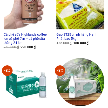
Cà phê sữa Highlands coffee
Gạo ST25 chính hãng Hạnh
lon cà phê đen – cà phê sữa
Phát bao 5kg
thùng 24 lon
Original
Current
175.000
₫
150.000
₫
price
price
Original
Current
250.000
₫
220.000
₫
was:
is:
price
price
175.000 ₫.
150.000 ₫.
was:
is:
250.000 ₫.
220.000 ₫.
-8%
-8%