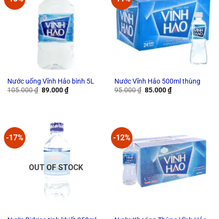
Nước uống Vĩnh Hảo bình 5L
Nước Vĩnh Hảo 500ml thùng
Original
Current
Original
Current
105.000
₫
89.000
₫
95.000
₫
85.000
₫
price
price
price
price
was:
is:
was:
is:
105.000 ₫.
89.000 ₫.
95.000 ₫.
85.000 ₫.
-17%
-12%
OUT OF STOCK