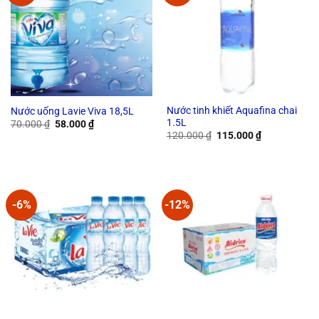
Nước tinh khiết Aquafina chai
Nước uống Lavie Viva 18,5L
1.5L
Original
Current
70.000
₫
58.000
₫
price
price
Original
Current
120.000
₫
115.000
₫
was:
is:
price
price
70.000 ₫.
58.000 ₫.
was:
is:
120.000 ₫.
115.000 ₫.
-6%
-12%