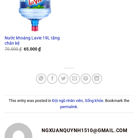
Nước khoáng Lavie 19L tặng
chân kệ
Original
Current
70.000
₫
65.000
₫
price
price
was:
is:
70.000 ₫.
65.000 ₫.
This entry was posted in
Đội ngũ nhân viên
,
Sống khỏe
. Bookmark the
permalink
.
NGXUANQUYNH1510@GMAIL.COM