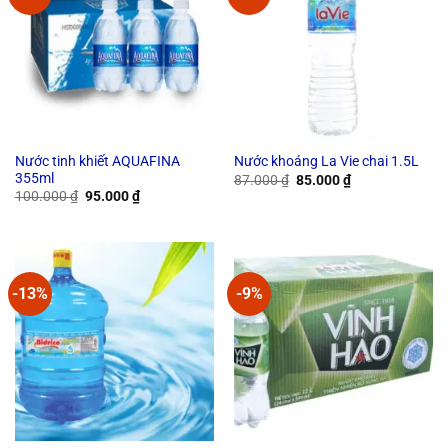
Nước tinh khiết AQUAFINA
Nước khoáng La Vie chai 1.5L
355ml
Original
Current
87.000
₫
85.000
₫
price
price
Original
Current
100.000
₫
95.000
₫
was:
is:
price
price
87.000 ₫.
85.000 ₫.
was:
is:
100.000 ₫.
95.000 ₫.
-13%
-9%