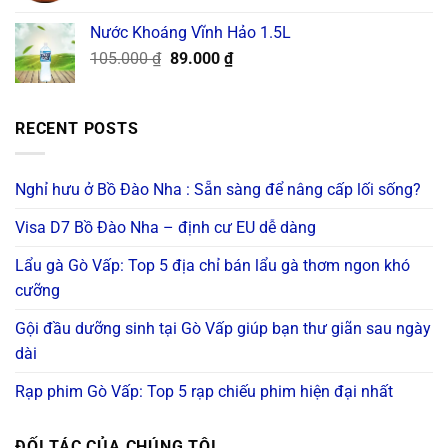
was:
is:
Nước Khoáng Vĩnh Hảo 1.5L
130.000 ₫.
120.000 ₫.
Original
Current
105.000
₫
89.000
₫
price
price
was:
is:
105.000 ₫.
89.000 ₫.
RECENT POSTS
Nghỉ hưu ở Bồ Đào Nha : Sẵn sàng để nâng cấp lối sống?
Visa D7 Bồ Đào Nha – định cư EU dễ dàng
Lẩu gà Gò Vấp: Top 5 địa chỉ bán lẩu gà thơm ngon khó
cưỡng
Gội đầu dưỡng sinh tại Gò Vấp giúp bạn thư giãn sau ngày
dài
Rạp phim Gò Vấp: Top 5 rạp chiếu phim hiện đại nhất
ĐỐI TÁC CỦA CHÚNG TÔI