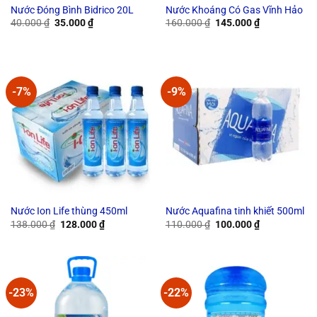
Nước Đóng Bình Bidrico 20L
Nước Khoáng Có Gas Vĩnh Hảo
Original
Current
Original
Current
40.000
₫
35.000
₫
160.000
₫
145.000
₫
price
price
price
price
was:
is:
was:
is:
40.000 ₫.
35.000 ₫.
160.000 ₫.
145.000 ₫.
-7%
-9%
Nước Ion Life thùng 450ml
Nước Aquafina tinh khiết 500ml
Original
Current
Original
Current
138.000
₫
128.000
₫
110.000
₫
100.000
₫
price
price
price
price
was:
is:
was:
is:
138.000 ₫.
128.000 ₫.
110.000 ₫.
100.000 ₫.
-23%
-22%