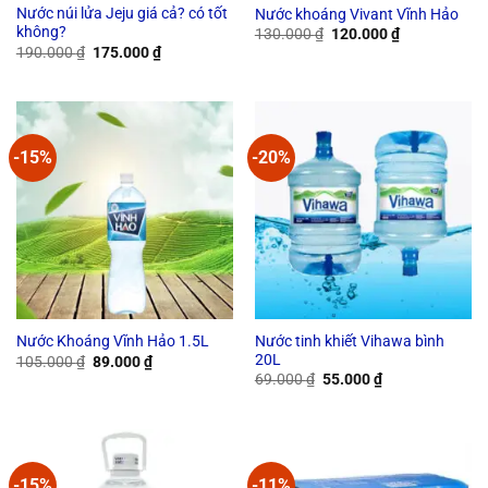
Nước núi lửa Jeju giá cả? có tốt
Nước khoáng Vivant Vĩnh Hảo
không?
Original
Current
130.000
₫
120.000
₫
price
price
Original
Current
190.000
₫
175.000
₫
was:
is:
price
price
130.000 ₫.
120.000 ₫.
was:
is:
190.000 ₫.
175.000 ₫.
-15%
-20%
Nước tinh khiết Vihawa bình
Nước Khoáng Vĩnh Hảo 1.5L
20L
Original
Current
105.000
₫
89.000
₫
price
price
Original
Current
69.000
₫
55.000
₫
was:
is:
price
price
105.000 ₫.
89.000 ₫.
was:
is:
69.000 ₫.
55.000 ₫.
-15%
-11%