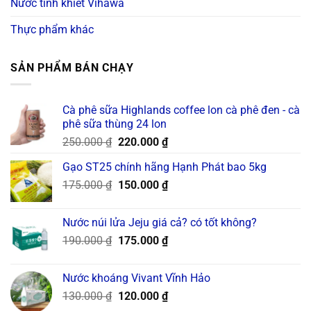
Nước tinh khiết Vihawa
Thực phẩm khác
SẢN PHẨM BÁN CHẠY
Cà phê sữa Highlands coffee lon cà phê đen - cà
phê sữa thùng 24 lon
Original
Current
250.000
₫
220.000
₫
price
price
Gạo ST25 chính hãng Hạnh Phát bao 5kg
was:
is:
Original
Current
175.000
₫
250.000 ₫.
150.000
₫
220.000 ₫.
price
price
was:
is:
Nước núi lửa Jeju giá cả? có tốt không?
175.000 ₫.
150.000 ₫.
Original
Current
190.000
₫
175.000
₫
price
price
was:
is:
Nước khoáng Vivant Vĩnh Hảo
190.000 ₫.
175.000 ₫.
Original
Current
130.000
₫
120.000
₫
price
price