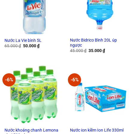
Nước Bidrico Bình 20L úp
Nước La Vie bình 5L
ngược
Original
Current
65.000
₫
50.000
₫
price
price
Original
Current
45.000
₫
35.000
₫
was:
is:
price
price
65.000 ₫.
50.000 ₫.
was:
is:
45.000 ₫.
35.000 ₫.
-6%
-6%
Nước khoáng chanh Lemona
Nước ion kiềm Ion Life 330ml