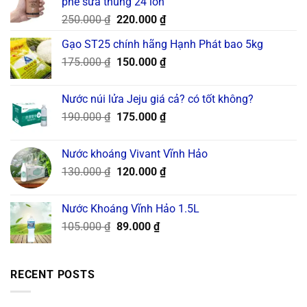
phê sữa thùng 24 lon
Original
Current
250.000
₫
220.000
₫
price
price
Gạo ST25 chính hãng Hạnh Phát bao 5kg
was:
is:
Original
Current
175.000
₫
250.000 ₫.
150.000
₫
220.000 ₫.
price
price
was:
is:
Nước núi lửa Jeju giá cả? có tốt không?
175.000 ₫.
150.000 ₫.
Original
Current
190.000
₫
175.000
₫
price
price
was:
is:
Nước khoáng Vivant Vĩnh Hảo
190.000 ₫.
175.000 ₫.
Original
Current
130.000
₫
120.000
₫
price
price
was:
is:
Nước Khoáng Vĩnh Hảo 1.5L
130.000 ₫.
120.000 ₫.
Original
Current
105.000
₫
89.000
₫
price
price
was:
is:
105.000 ₫.
89.000 ₫.
RECENT POSTS