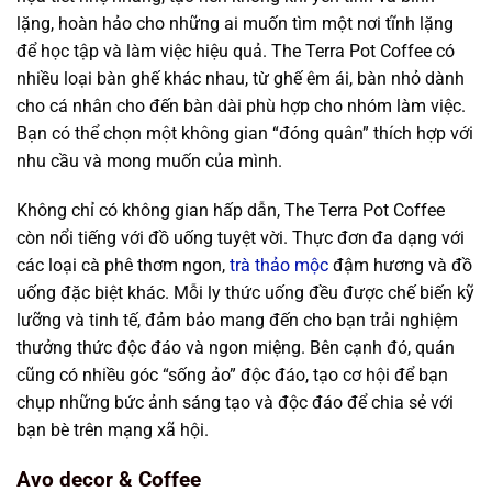
lặng, hoàn hảo cho những ai muốn tìm một nơi tĩnh lặng
để học tập và làm việc hiệu quả. The Terra Pot Coffee có
nhiều loại bàn ghế khác nhau, từ ghế êm ái, bàn nhỏ dành
cho cá nhân cho đến bàn dài phù hợp cho nhóm làm việc.
Bạn có thể chọn một không gian “đóng quân” thích hợp với
nhu cầu và mong muốn của mình.
Không chỉ có không gian hấp dẫn, The Terra Pot Coffee
còn nổi tiếng với đồ uống tuyệt vời. Thực đơn đa dạng với
các loại cà phê thơm ngon,
trà thảo mộc
đậm hương và đồ
uống đặc biệt khác. Mỗi ly thức uống đều được chế biến kỹ
lưỡng và tinh tế, đảm bảo mang đến cho bạn trải nghiệm
thưởng thức độc đáo và ngon miệng. Bên cạnh đó, quán
cũng có nhiều góc “sống ảo” độc đáo, tạo cơ hội để bạn
chụp những bức ảnh sáng tạo và độc đáo để chia sẻ với
bạn bè trên mạng xã hội.
Avo decor & Coffee