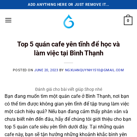
Skip
ADD ANYTHING HERE OR JUST REMOVE IT...
to
content
0
Top 5 quán cafe yên tĩnh để học và
làm việc tại Bình Thạnh
POSTED ON
JUNE 20, 2023
BY
NGXUANQUYNH1510@GMAIL.COM
Đánh giá cho bài viết giúp Shop nhé
Bạn đang muốn tìm một quán cafe ở Bình Thạnh, nơi bạn
có thể tìm được không gian yên tĩnh để tập trung làm việc
một cách hiệu quả? Nếu bạn đang cảm thấy phân vân và
chưa biết nên đến đâu, hãy để chúng tôi giới thiệu cho bạn
top 5 quán cafe siêu yên tĩnh dưới đây. Tại những quán
cafe này, bạn sẽ tận hưởng những khoảnh khắc bình yên