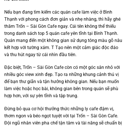
Nếu bạn đang tìm kiếm các quán cafe làm việc ở Bình
Thạnh với phong cách đơn giản và nhẹ nhàng, thì hãy ghé
thăm Trốn – Sài Gòn Cafe ngay. Cái tên không thể thiếu
trong danh sách top 5 quán cafe yên tĩnh tại Bình Thạnh.
Quán mang đến một không gian sử dụng tông màu gỗ nâu
kết hợp với tường xám. T Tạo nên một cảm giác độc đáo
và thu hút ngay từ cái nhìn đầu tiên.
Đặc biệt, Trốn – Sài Gòn Cafe còn có một góc sân nhỏ với
nhiều góc view xinh đẹp. Tạo ra những khung cảnh thú vị
để bạn thư giãn và tận hưởng không gian. Nếu bạn muốn
làm việc hoặc học bài, không gian bên trong quán sẽ phù
hợp hơn, với sự yên tĩnh và tập trung.
Đừng bỏ qua cơ hội thưởng thức những ly cafe đậm vị,
thơm ngon và béo ngọt tuyệt vời tại Trốn – Sài Gòn Cafe.
Đội ngũ nhân viên pha chế tận tâm và tài năng sẽ chuẩn bị