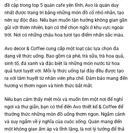
đề cập trong top 5 quán cafe yên tĩnh, Avo là quán duy
nhất được trang trí bằng những món đồ cổ nhỏ nhắn, tạo
nên sự độc đáo. Nếu bạn muốn tận hưởng không gian gần
gũi với thiên nhiên, bạn có thể chọn ngồi ở khu vực ngoài
trời. Nơi có những chậu hoa tươi tạo điểm nhấn sắc màu.
Avo decor & Coffee cung cấp một loạt các lựa chọn đa
dạng về thức uống. Bao gồm cà phê, trà sữa, trà hoa quả,
sinh tố, đá xanh và đặc biệt là những món nước từ hoa
quả tươi tuyệt vời. Mỗi ly thức uống tại đây đều được tạo
ra với tâm huyết từ nhân viên pha chế. Đảm bảo mang đến
hương vị thơm ngon và hình thức bắt mắt.
Nếu bạn cảm thấy mệt mỏi và muốn tìm một nơi để nghỉ
ngơi và thư giãn, bạn có thể đến Avo thiết kế & Coffee để
thưởng thức những món đồ uống thơm ngon. Ngắm cảnh
và suy ngẫm về ý nghĩa của cuộc sống. Quán mang đến
một không gian ấm áp và tĩnh lặng, là nơi lý tưởng để thả