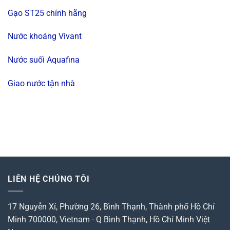
Gạo ST25 chính hãng
Nước khoáng Vivant
Nước suối Aquafina
Giao nước tận nhà
LIÊN HỆ CHÚNG TÔI
17 Nguyễn Xí, Phường 26, Bình Thạnh, Thành phố Hồ Chí
Minh 700000, Vietnam
-
Q Bình Thạnh, Hồ Chí Minh
Việt