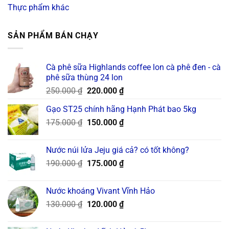
Thực phẩm khác
SẢN PHẨM BÁN CHẠY
Cà phê sữa Highlands coffee lon cà phê đen - cà
phê sữa thùng 24 lon
Original
Current
250.000
₫
220.000
₫
price
price
Gạo ST25 chính hãng Hạnh Phát bao 5kg
was:
is:
Original
Current
175.000
₫
250.000 ₫.
150.000
₫
220.000 ₫.
price
price
was:
is:
Nước núi lửa Jeju giá cả? có tốt không?
175.000 ₫.
150.000 ₫.
Original
Current
190.000
₫
175.000
₫
price
price
was:
is:
Nước khoáng Vivant Vĩnh Hảo
190.000 ₫.
175.000 ₫.
Original
Current
130.000
₫
120.000
₫
price
price
was:
is: