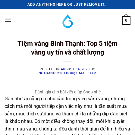
Skip
ADD ANYTHING HERE OR JUST REMOVE IT...
to
content
0
Tiệm vàng Bình Thạnh: Top 5 tiệm
vàng uy tín và chất lượng
POSTED ON
AUGUST 14, 2023
BY
NGXUANQUYNH1510@GMAIL.COM
Đánh giá cho bài viết giúp Shop nhé
Gần như ai cũng có nhu cầu trong việc sắm vàng, nhưng
cách mà mỗi người tiếp cận việc này như là tần suất mua
sắm, mục đích sử dụng và thậm chí là những dịp đặc biệt
là khác nhau. Có một điều không thay đổi: mỗi khi quyết
định mua vàng, chúng ta đều dành thời gian để tìm hiểu và