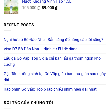
Nước Khoáng Vĩnh Hảo 1.5L
130.000 ₫.
120.000 ₫.
Original
Current
105.000
₫
89.000
₫
price
price
was:
is:
105.000 ₫.
89.000 ₫.
RECENT POSTS
Nghỉ hưu ở Bồ Đào Nha : Sẵn sàng để nâng cấp lối sống?
Visa D7 Bồ Đào Nha – định cư EU dễ dàng
Lẩu gà Gò Vấp: Top 5 địa chỉ bán lẩu gà thơm ngon khó
cưỡng
Gội đầu dưỡng sinh tại Gò Vấp giúp bạn thư giãn sau ngày
dài
Rạp phim Gò Vấp: Top 5 rạp chiếu phim hiện đại nhất
ĐỐI TÁC CỦA CHÚNG TÔI