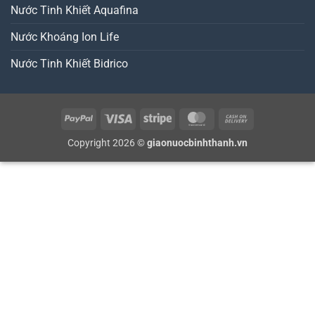
Nước Tinh Khiết Aquafina
Nước Khoáng Ion Life
Nước Tinh Khiết Bidrico
PayPal
Visa
Stripe
MasterCard
Cash
On
Copyright 2026 ©
giaonuocbinhthanh.vn
Delivery