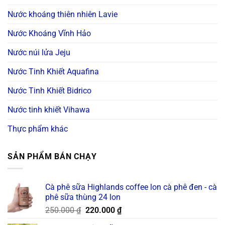
Nước khoáng thiên nhiên Lavie
Nước Khoáng Vĩnh Hảo
Nước núi lửa Jeju
Nước Tinh Khiết Aquafina
Nước Tinh Khiết Bidrico
Nước tinh khiết Vihawa
Thực phẩm khác
SẢN PHẨM BÁN CHẠY
Cà phê sữa Highlands coffee lon cà phê đen - cà
phê sữa thùng 24 lon
Original
Current
250.000
₫
220.000
₫
price
price