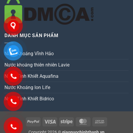
DANH MỤC SẢN PHẨM
Nước Khoáng Vĩnh Hảo
Nước khoáng thiên nhiên Lavie
Nước Tinh Khiết Aquafina
Nước Khoáng Ion Life
Nước Tinh Khiết Bidrico
PayPal
Visa
Stripe
MasterCard
Cash
On
Copyright 2026 ©
giaonuocbinhthanh.vn