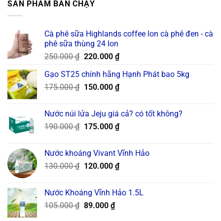
SẢN PHẨM BÁN CHẠY
Cà phê sữa Highlands coffee lon cà phê đen - cà
phê sữa thùng 24 lon
Original
Current
250.000
₫
220.000
₫
price
price
Gạo ST25 chính hãng Hạnh Phát bao 5kg
was:
is:
Original
Current
175.000
₫
250.000 ₫.
150.000
₫
220.000 ₫.
price
price
was:
is:
Nước núi lửa Jeju giá cả? có tốt không?
175.000 ₫.
150.000 ₫.
Original
Current
190.000
₫
175.000
₫
price
price
was:
is:
Nước khoáng Vivant Vĩnh Hảo
190.000 ₫.
175.000 ₫.
Original
Current
130.000
₫
120.000
₫
price
price
was:
is:
Nước Khoáng Vĩnh Hảo 1.5L
130.000 ₫.
120.000 ₫.
Original
Current
105.000
₫
89.000
₫
price
price