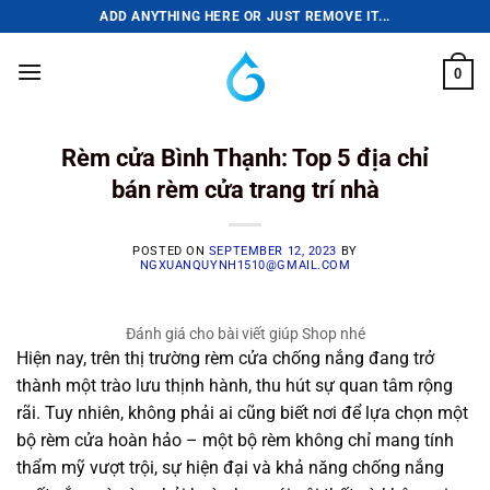
Skip
ADD ANYTHING HERE OR JUST REMOVE IT...
to
content
0
Rèm cửa Bình Thạnh: Top 5 địa chỉ
bán rèm cửa trang trí nhà
POSTED ON
SEPTEMBER 12, 2023
BY
NGXUANQUYNH1510@GMAIL.COM
Đánh giá cho bài viết giúp Shop nhé
Hiện nay, trên thị trường rèm cửa chống nắng đang trở
thành một trào lưu thịnh hành, thu hút sự quan tâm rộng
rãi. Tuy nhiên, không phải ai cũng biết nơi để lựa chọn một
bộ rèm cửa hoàn hảo – một bộ rèm không chỉ mang tính
thẩm mỹ vượt trội, sự hiện đại và khả năng chống nắng