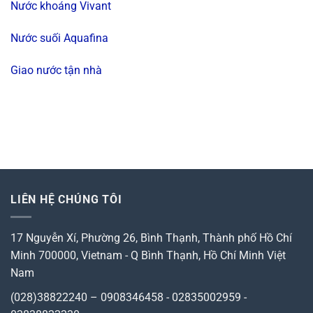
Nước khoáng Vivant
Nước suối Aquafina
Giao nước tận nhà
LIÊN HỆ CHÚNG TÔI
17 Nguyễn Xí, Phường 26, Bình Thạnh, Thành phố Hồ Chí
Minh 700000, Vietnam
-
Q Bình Thạnh, Hồ Chí Minh
Việt
Nam
(028)38822240 – 0908346458 - 02835002959 -