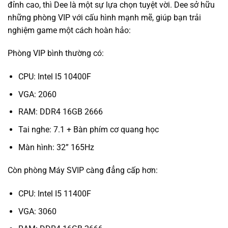
đỉnh cao, thì Dee là một sự lựa chọn tuyệt vời. Dee sở hữu
những phòng VIP với cấu hình mạnh mẽ, giúp bạn trải
nghiệm game một cách hoàn hảo:
Phòng VIP bình thường có:
CPU: Intel I5 10400F
VGA: 2060
RAM: DDR4 16GB 2666
Tai nghe: 7.1 + Bàn phím cơ quang học
Màn hình: 32” 165Hz
Còn phòng Máy SVIP càng đẳng cấp hơn:
CPU: Intel I5 11400F
VGA: 3060