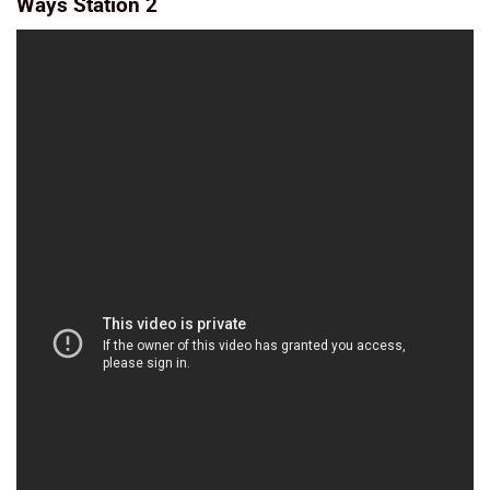
Ways Station 2