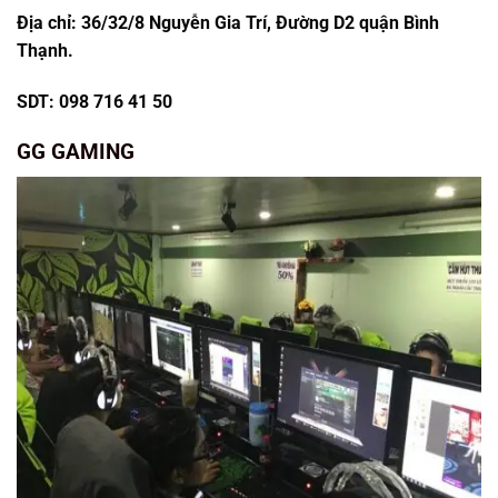
Địa chỉ: 36/32/8 Nguyễn Gia Trí, Đường D2 quận Bình
Thạnh.
SDT: 098 716 41 50
GG GAMING