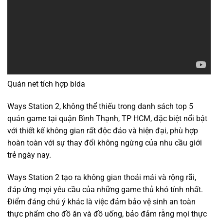
Quán net tích hợp bida
Ways Station 2, không thể thiếu trong danh sách top 5
quán game tại quận Bình Thạnh, TP HCM, đặc biệt nổi bật
với thiết kế không gian rất độc đáo và hiện đại, phù hợp
hoàn toàn với sự thay đổi không ngừng của nhu cầu giới
trẻ ngày nay.
Ways Station 2 tạo ra không gian thoải mái và rộng rãi,
đáp ứng mọi yêu cầu của những game thủ khó tính nhất.
Điểm đáng chú ý khác là việc đảm bảo vệ sinh an toàn
thực phẩm cho đồ ăn và đồ uống, bảo đảm rằng mọi thực