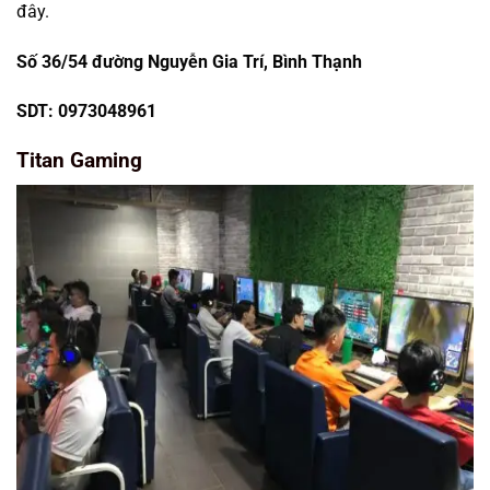
đây.
Số 36/54 đường Nguyễn Gia Trí, Bình Thạnh
SDT: 0973048961
Titan Gaming