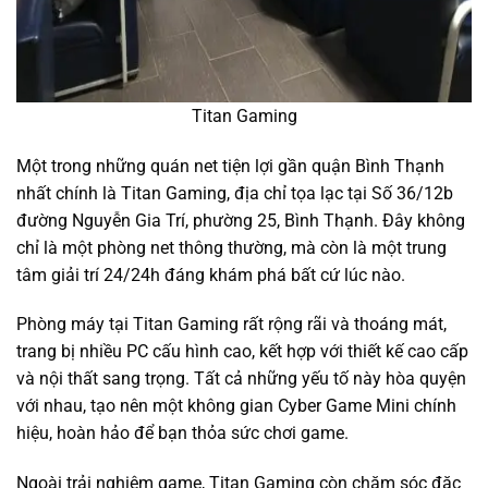
Titan Gaming
Một trong những quán net tiện lợi gần quận Bình Thạnh
nhất chính là Titan Gaming, địa chỉ tọa lạc tại Số 36/12b
đường Nguyễn Gia Trí, phường 25, Bình Thạnh. Đây không
chỉ là một phòng net thông thường, mà còn là một trung
tâm giải trí 24/24h đáng khám phá bất cứ lúc nào.
Phòng máy tại Titan Gaming rất rộng rãi và thoáng mát,
trang bị nhiều PC cấu hình cao, kết hợp với thiết kế cao cấp
và nội thất sang trọng. Tất cả những yếu tố này hòa quyện
với nhau, tạo nên một không gian Cyber Game Mini chính
hiệu, hoàn hảo để bạn thỏa sức chơi game.
Ngoài trải nghiệm game, Titan Gaming còn chăm sóc đặc