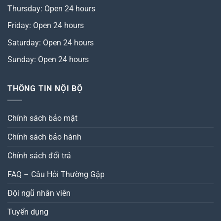
Thursday: Open 24 hours
Friday: Open 24 hours
Saturday: Open 24 hours
Sunday: Open 24 hours
THÔNG TIN NỘI BỘ
Chính sách bảo mật
Chính sách bảo hành
Chính sách đổi trả
FAQ – Câu Hỏi Thường Gặp
Đội ngũ nhân viên
Tuyển dụng