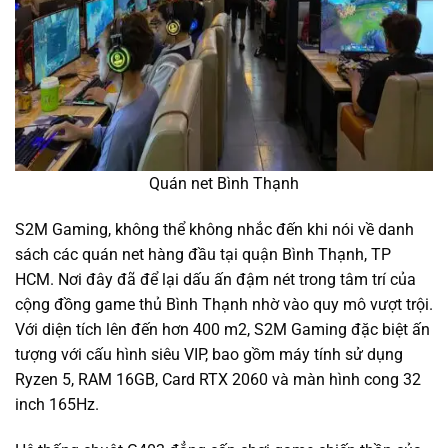
Quán net Bình Thạnh
S2M Gaming, không thể không nhắc đến khi nói về danh
sách các quán net hàng đầu tại quận Bình Thạnh, TP
HCM. Nơi đây đã để lại dấu ấn đậm nét trong tâm trí của
cộng đồng game thủ Bình Thạnh nhờ vào quy mô vượt trội.
Với diện tích lên đến hơn 400 m2, S2M Gaming đặc biệt ấn
tượng với cấu hình siêu VIP, bao gồm máy tính sử dụng
Ryzen 5, RAM 16GB, Card RTX 2060 và màn hình cong 32
inch 165Hz.