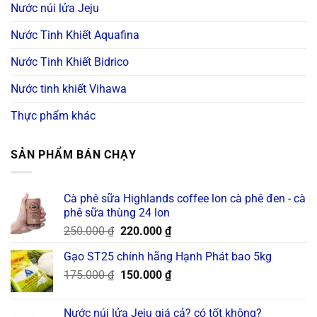
Nước núi lửa Jeju
Nước Tinh Khiết Aquafina
Nước Tinh Khiết Bidrico
Nước tinh khiết Vihawa
Thực phẩm khác
SẢN PHẨM BÁN CHẠY
Cà phê sữa Highlands coffee lon cà phê đen - cà
phê sữa thùng 24 lon
Original
Current
250.000
₫
220.000
₫
price
price
Gạo ST25 chính hãng Hạnh Phát bao 5kg
was:
is:
Original
Current
175.000
₫
250.000 ₫.
150.000
₫
220.000 ₫.
price
price
was:
is:
Nước núi lửa Jeju giá cả? có tốt không?