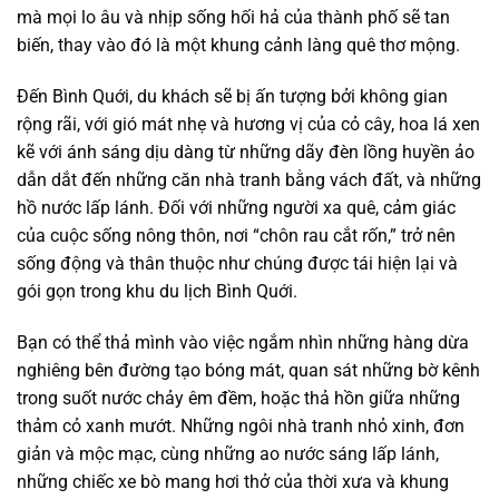
mà mọi lo âu và nhịp sống hối hả của thành phố sẽ tan
biến, thay vào đó là một khung cảnh làng quê thơ mộng.
Đến Bình Quới, du khách sẽ bị ấn tượng bởi không gian
rộng rãi, với gió mát nhẹ và hương vị của cỏ cây, hoa lá xen
kẽ với ánh sáng dịu dàng từ những dãy đèn lồng huyền ảo
dẫn dắt đến những căn nhà tranh bằng vách đất, và những
hồ nước lấp lánh. Đối với những người xa quê, cảm giác
của cuộc sống nông thôn, nơi “chôn rau cắt rốn,” trở nên
sống động và thân thuộc như chúng được tái hiện lại và
gói gọn trong khu du lịch Bình Quới.
Bạn có thể thả mình vào việc ngắm nhìn những hàng dừa
nghiêng bên đường tạo bóng mát, quan sát những bờ kênh
trong suốt nước chảy êm đềm, hoặc thả hồn giữa những
thảm cỏ xanh mướt. Những ngôi nhà tranh nhỏ xinh, đơn
giản và mộc mạc, cùng những ao nước sáng lấp lánh,
những chiếc xe bò mang hơi thở của thời xưa và khung