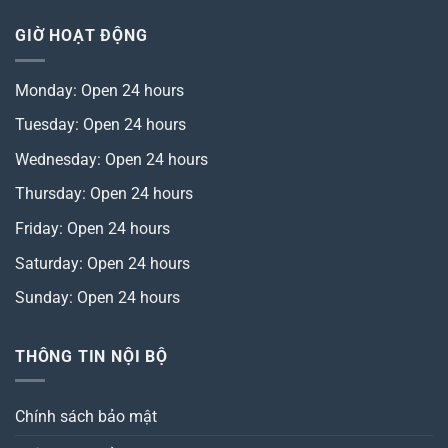
GIỜ HOẠT ĐỘNG
Monday: Open 24 hours
Tuesday: Open 24 hours
Wednesday: Open 24 hours
Thursday: Open 24 hours
Friday: Open 24 hours
Saturday: Open 24 hours
Sunday: Open 24 hours
THÔNG TIN NỘI BỘ
Chính sách bảo mật