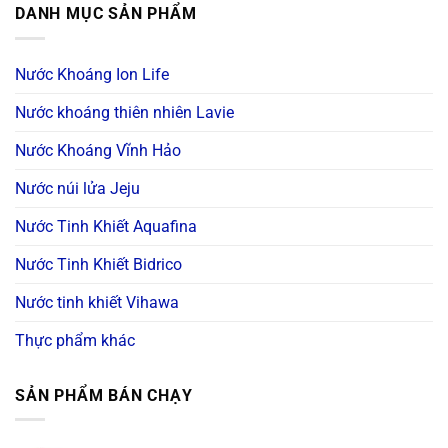
DANH MỤC SẢN PHẨM
Nước Khoáng Ion Life
Nước khoáng thiên nhiên Lavie
Nước Khoáng Vĩnh Hảo
Nước núi lửa Jeju
Nước Tinh Khiết Aquafina
Nước Tinh Khiết Bidrico
Nước tinh khiết Vihawa
Thực phẩm khác
SẢN PHẨM BÁN CHẠY