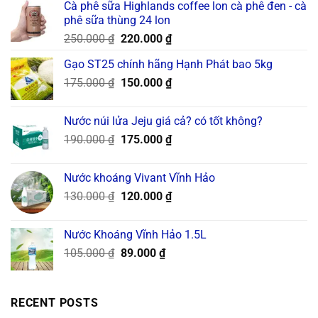
Cà phê sữa Highlands coffee lon cà phê đen - cà
phê sữa thùng 24 lon
Original
Current
250.000
₫
220.000
₫
price
price
Gạo ST25 chính hãng Hạnh Phát bao 5kg
was:
is:
Original
Current
175.000
₫
250.000 ₫.
150.000
₫
220.000 ₫.
price
price
was:
is:
Nước núi lửa Jeju giá cả? có tốt không?
175.000 ₫.
150.000 ₫.
Original
Current
190.000
₫
175.000
₫
price
price
was:
is:
Nước khoáng Vivant Vĩnh Hảo
190.000 ₫.
175.000 ₫.
Original
Current
130.000
₫
120.000
₫
price
price
was:
is:
Nước Khoáng Vĩnh Hảo 1.5L
130.000 ₫.
120.000 ₫.
Original
Current
105.000
₫
89.000
₫
price
price
was:
is:
105.000 ₫.
89.000 ₫.
RECENT POSTS