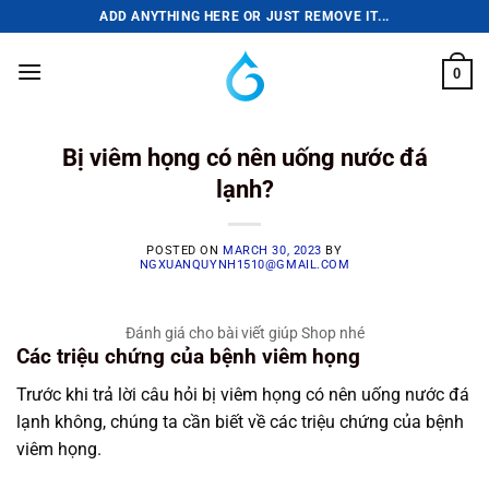
Skip
ADD ANYTHING HERE OR JUST REMOVE IT...
to
content
0
Bị viêm họng có nên uống nước đá
lạnh?
POSTED ON
MARCH 30, 2023
BY
NGXUANQUYNH1510@GMAIL.COM
Đánh giá cho bài viết giúp Shop nhé
Các triệu chứng của bệnh viêm họng
Trước khi trả lời câu hỏi bị viêm họng có nên uống nước đá
lạnh không, chúng ta cần biết về các triệu chứng của bệnh
viêm họng.