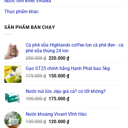
Nước tinh khiết Vihawa
Thực phẩm khác
SẢN PHẨM BÁN CHẠY
Cà phê sữa Highlands coffee lon cà phê đen - cà
phê sữa thùng 24 lon
Original
Current
250.000
₫
220.000
₫
price
price
Gạo ST25 chính hãng Hạnh Phát bao 5kg
was:
is:
Original
Current
175.000
₫
250.000 ₫.
150.000
₫
220.000 ₫.
price
price
was:
is:
Nước núi lửa Jeju giá cả? có tốt không?
175.000 ₫.
150.000 ₫.
Original
Current
190.000
₫
175.000
₫
price
price
was:
is:
Nước khoáng Vivant Vĩnh Hảo
190.000 ₫.
175.000 ₫.
Original
Current
130.000
₫
120.000
₫
price
price