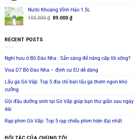
was:
is:
Nước Khoáng Vĩnh Hảo 1.5L
130.000 ₫.
120.000 ₫.
Original
Current
105.000
₫
89.000
₫
price
price
was:
is:
105.000 ₫.
89.000 ₫.
RECENT POSTS
Nghỉ hưu ở Bồ Đào Nha : Sẵn sàng để nâng cấp lối sống?
Visa D7 Bồ Đào Nha – định cư EU dễ dàng
Lẩu gà Gò Vấp: Top 5 địa chỉ bán lẩu gà thơm ngon khó
cưỡng
Gội đầu dưỡng sinh tại Gò Vấp giúp bạn thư giãn sau ngày
dài
Rạp phim Gò Vấp: Top 5 rạp chiếu phim hiện đại nhất
ĐỐI TÁC CỦA CHÚNG TÔI