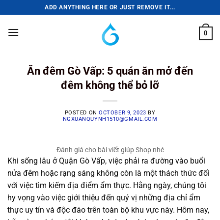
Skip
ADD ANYTHING HERE OR JUST REMOVE IT...
to
content
0
Ăn đêm Gò Vấp: 5 quán ăn mở đến
đêm không thể bỏ lỡ
POSTED ON
OCTOBER 9, 2023
BY
NGXUANQUYNH1510@GMAIL.COM
Đánh giá cho bài viết giúp Shop nhé
Khi sống lâu ở Quận Gò Vấp, việc phải ra đường vào buổi
nửa đêm hoặc rạng sáng không còn là một thách thức đối
với việc tìm kiếm địa điểm ẩm thực. Hằng ngày, chúng tôi
hy vọng vào việc giới thiệu đến quý vị những địa chỉ ẩm
thực uy tín và độc đáo trên toàn bộ khu vực này. Hôm nay,