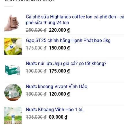
Cà phê sữa Highlands coffee lon cà phê đen - cà
phê sữa thùng 24 lon
Original
Current
250.000
₫
220.000
₫
price
price
Gạo ST25 chính hãng Hạnh Phát bao 5kg
was:
is:
Original
Current
175.000
₫
250.000 ₫.
150.000
₫
220.000 ₫.
price
price
was:
is:
Nước núi lửa Jeju giá cả? có tốt không?
175.000 ₫.
150.000 ₫.
Original
Current
190.000
₫
175.000
₫
price
price
was:
is:
Nước khoáng Vivant Vĩnh Hảo
190.000 ₫.
175.000 ₫.
Original
Current
130.000
₫
120.000
₫
price
price
was:
is:
Nước Khoáng Vĩnh Hảo 1.5L
130.000 ₫.
120.000 ₫.
Original
Current
105.000
₫
89.000
₫
price
price
was:
is: