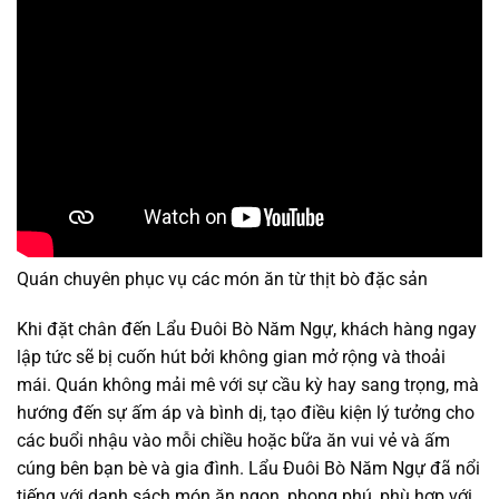
Quán chuyên phục vụ các món ăn từ thịt bò đặc sản
Khi đặt chân đến Lẩu Đuôi Bò Năm Ngự, khách hàng ngay
lập tức sẽ bị cuốn hút bởi không gian mở rộng và thoải
mái. Quán không mải mê với sự cầu kỳ hay sang trọng, mà
hướng đến sự ấm áp và bình dị, tạo điều kiện lý tưởng cho
các buổi nhậu vào mỗi chiều hoặc bữa ăn vui vẻ và ấm
cúng bên bạn bè và gia đình. Lẩu Đuôi Bò Năm Ngự đã nổi
tiếng với danh sách món ăn ngon, phong phú, phù hợp với