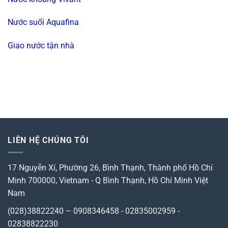
Nước suối Aquafina
Giao nước tận nhà
LIÊN HỆ CHÚNG TÔI
17 Nguyễn Xí, Phường 26, Bình Thạnh, Thành phố Hồ Chí
Minh 700000, Vietnam
-
Q Bình Thạnh, Hồ Chí Minh
Việt
Nam
(028)38822240 – 0908346458 - 02835002959 -
02838822230